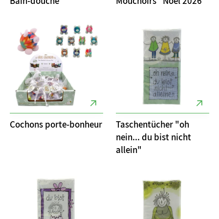
Bain-douche
Mouchoirs "Noël 2026"
Cochons porte-bonheur
Taschentücher "oh
nein... du bist nicht
allein"