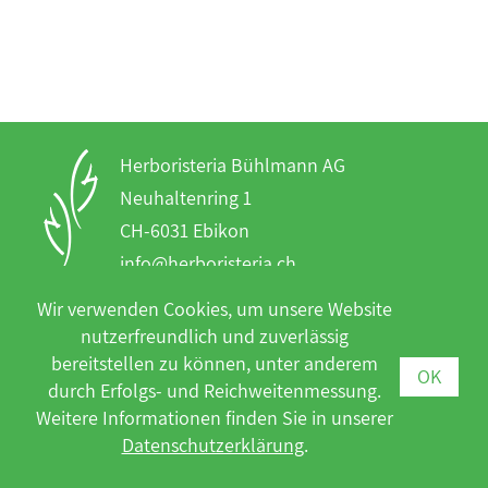
Herboristeria Bühlmann AG
Neuhaltenring 1
CH-6031 Ebikon
info@herboristeria.ch
T +41 41 444 33 33
Wir verwenden Cookies, um unsere Website
F +41 41 444 33 39
nutzerfreundlich und zuverlässig
bereitstellen zu können, unter anderem
OK
durch Erfolgs- und Reichweitenmessung.
Unsere Produkte erhalten Sie in
Weitere Informationen finden Sie in unserer
Drogerien, Apotheken und Reformhäusern
Datenschutzerklärung
.
(kein Direktversand).